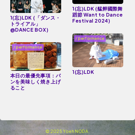
1(忘)LDK (艋舺國際舞
蹈節 Want to Dance
1(忘)LDK (「ダンス・
Festival 2024)
トライアル」
@DANCE BOX)
/ performance
/ performance
1(忘)LDK
本日の最優先事項：パ
ンを美味しく焼き上げ
ること
© 2025 Yoeh NODA.