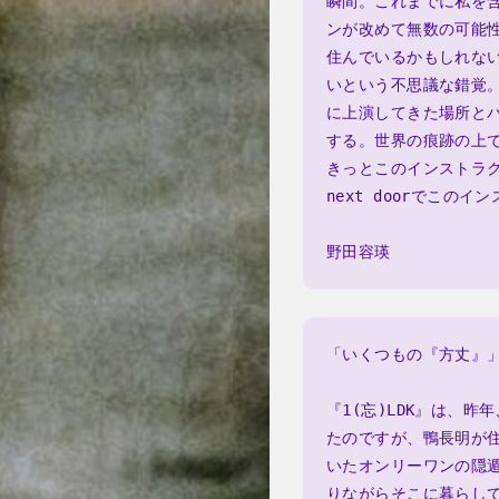
瞬間。これまでに私を
ンが改めて無数の可能性
住んでいるかもしれな
いという不思議な錯覚
に上演してきた場所と
する。世界の痕跡の上
きっとこのインストラク
next doorでこ
野田容瑛
「いくつもの『方丈』
『1(忘)LDK』は、
たのですが、鴨長明が
いたオンリーワンの隠
りながらそこに暮らし