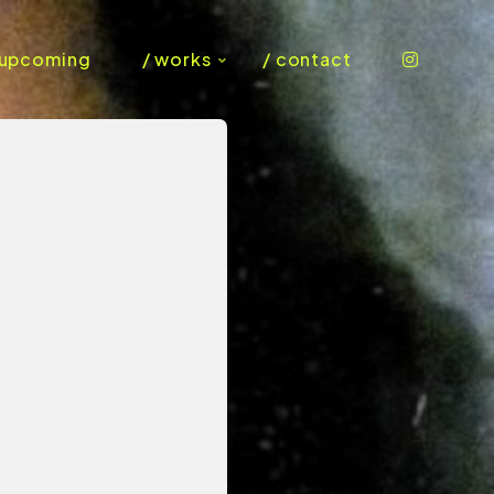
 upcoming
/ works
/ contact