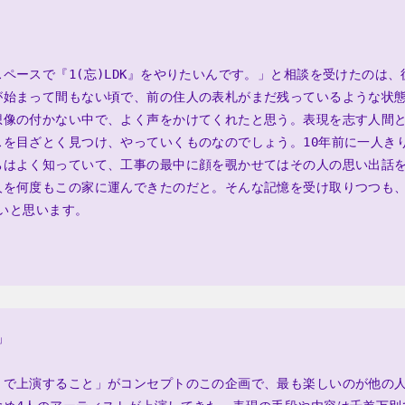
ースで『1(忘)LDK』をやりたいんです。」と相談を受けたのは、後にho
が始まって間もない頃で、前の住人の表札がまだ残っているような状
想像の付かない中で、よく声をかけてくれたと思う。表現を志す人間
スを目ざとく見つけ、やっていくものなのでしょう。10年前に一人き
ちはよく知っていて、工事の最中に顔を覗かせてはその人の思い出話
人を何度もこの家に運んできたのだと。そんな記憶を受け取りつつも
たいと思います。
」
りで上演すること」がコンセプトのこの企画で、最も楽しいのが他の