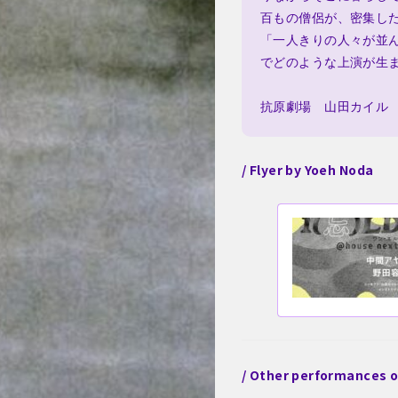
百もの僧侶が、密集し
「一人きりの人々が並んで
でどのような上演が生
抗原劇場　山田カイル
/ Flyer by Yoeh Noda
/ Other performances 