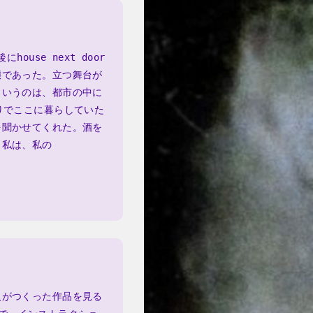
use next door
態であった。立つ舞台が
というのは、都市の中に
りでここに暮らしていた
を聞かせてくれた。酒を
、私は、私の
人がつくった作品を見る