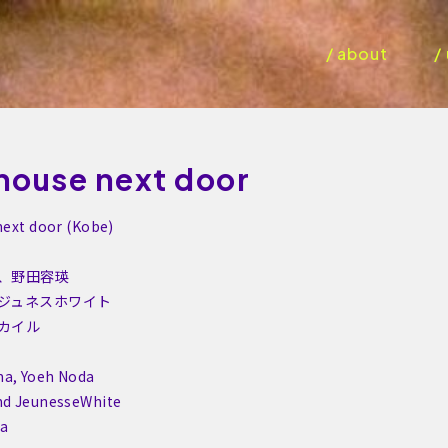
/ about
/
house next door
next door (Kobe)
、野田容瑛
ジュネスホワイト
カイル
ma, Yoeh Noda
nd JeunesseWhite
da