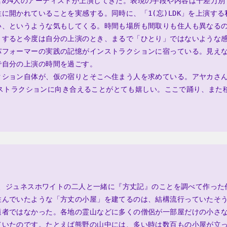
含め4人のアーティストが上演してきた。表現の手段や内容は千差万別
に開かれていることを実感する。同時に、「1(忘)LDK」を上演す
い、というような気もしてくる。時間も場所も間取りも住人も異なる
。すると今度は自分の上演のとき、まるで「ひとり」ではないような
パフォーマーの実践の記憶がインストラクションに宿っている。見え
で自分の上演の時間を過ごす。
ション自体が、仮の宿りとそこへ住まう人を求めている。アヤカさんとと
のインストラクションに向き合えることがとても嬉しい。ここで踊り、また
」
昨年、ジュネスホワイトの二人と一緒に『方丈記』のことを調べて作っ
住んでいたような「方丈の小屋」を建てるのは、結構流行っていたそ
遁者ではなかった。各地の霊山などに多くの僧侶が一部屋だけの小さ
ていたのです。たとえば熊野の山中には、多い時は数百もの小屋が立