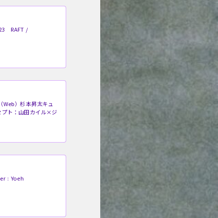
023 RAFT /
アル」（Web）杉本昇太キュ
ンセプト：山田カイル×ジ
r : Yoeh