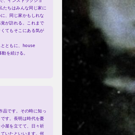
で、インストラクショ
る私たちはみんな同じ家に
のに、同じ家かもしれな
感覚が訪れる。これまで
なくてもそこにある気が
もに、house 
移動を続ける。
た作品です。その時に知っ
うです。長明は時代を憂
な小屋を立てて、日々祈
っていたといいます。何