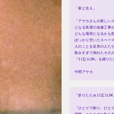
「家と住人」
「アヤカさんの新しいスペ
となる長屋の改修工事
どんな場所になるかも
ぽっかり空いたスペー
人のことを近所の人た
飲みすぎて倒れたその
『1(忘)LDK』を踊り
中間アヤカ
「折りたたみ1(忘)LDK
「ひとりで創り、ひと