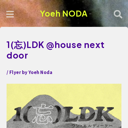
Yoeh NODA
1(忘)LDK @house next
door
/ Flyer by Yoeh Noda