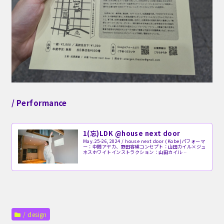
/ Performance
1(忘)LDK @house next door
May.25-26, 2024 / house next door (Kobe)パフォーマ
ー：中間アヤカ、野田容瑛コンセプト：山田カイル×ジュ
ネスホワイトインストラクション：山田カイル
Performer : Ayaka Nakama, Yo...
/ design