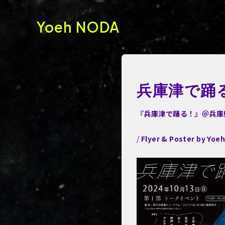
Yoeh NODA
兵庫津で踊
『兵庫津で踊る！』＠兵庫
/
Flyer & Poster by Yoe