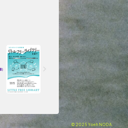
庫)
© 2025 Yoeh NODA.