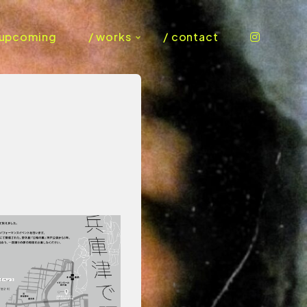
 upcoming
/ works
/ contact